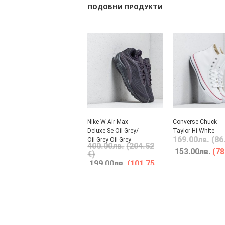
ПОДОБНИ ПРОДУКТИ
Nike W Air Max
Converse Chuck
Deluxe Se Oil Grey/
Taylor Hi White
169.00
лв.
(86
Oil Grey-Oil Grey
400.00
лв.
(204.52
153.00
лв.
(78
€)
199.00
лв.
(101.75
€)