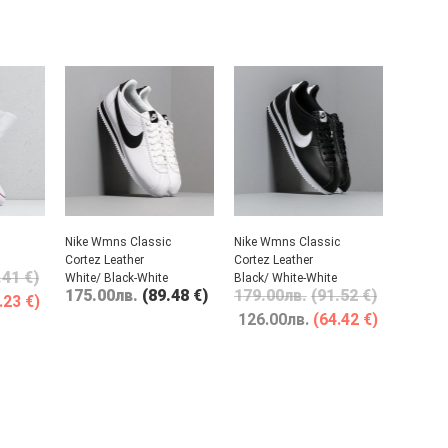
Nike Wmns Classic
Nike Wmns Classic
Cortez Leather
Cortez Leather
.41 €)
White/ Black-White
Black/ White-White
175.00
лв.
(89.48 €)
179.00
лв.
(91.52 €)
.23 €)
126.00
лв.
(64.42 €)