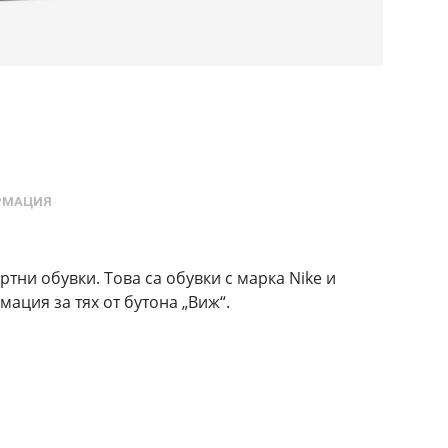
РМАЦИЯ
тни обувки. Това са обувки с марка Nike и
ация за тях от бутона „Виж“.