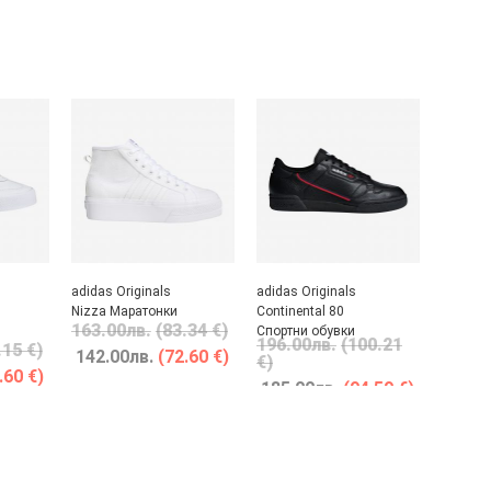
adidas Originals
adidas Originals
Nizza Маратонки
Continental 80
163.00
лв.
(83.34 €)
Спортни обувки
196.00
лв.
(100.21
.15 €)
142.00
лв.
(72.60 €)
€)
.60 €)
185.00
лв.
(94.59 €)