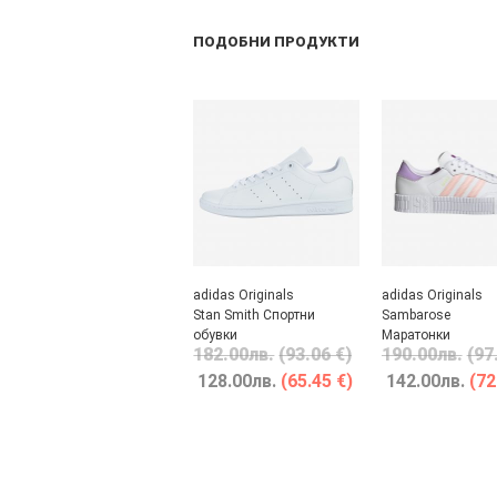
ПОДОБНИ ПРОДУКТИ
adidas Originals
adidas Originals
Stan Smith Спортни
Sambarose
обувки
Маратонки
182.00
лв.
(93.06 €)
190.00
лв.
(97
128.00
лв.
(65.45 €)
142.00
лв.
(72