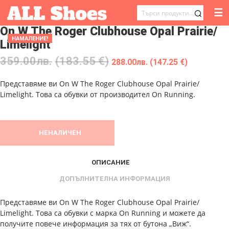
☰
ТЪРСЕНЕ
On W The Roger Clubhouse Opal Prairie/
ЗА:
НАМАЛЕНИЕ!
Limelight
359.00
лв.
(183.55 €)
288.00
лв.
(147.25 €)
Представяме ви On W The Roger Clubhouse Opal Prairie/
Limelight. Това са обувки от производител On Running.
НЕНАЛИЧЕН
ОПИСАНИЕ
ДОПЪЛНИТЕЛНА ИНФОРМАЦИЯ
Представяме ви On W The Roger Clubhouse Opal Prairie/
Limelight. Това са обувки с марка On Running и можете да
получите повече информация за тях от бутона „Виж“.