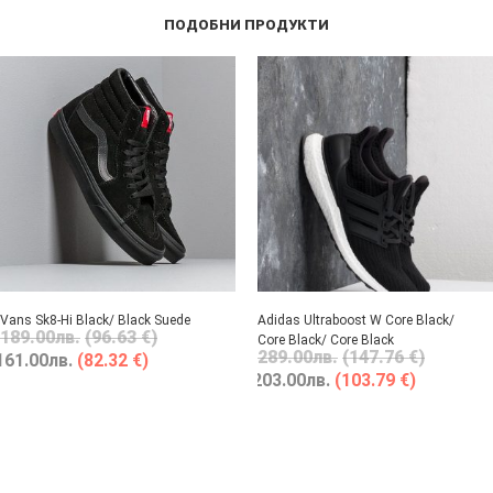
ПОДОБНИ ПРОДУКТИ
Vans Sk8-Hi Black/ Black Suede
Adidas Ultraboost W Core Black/
189.00
лв.
(96.63 €)
Core Black/ Core Black
289.00
лв.
(147.76 €)
161.00
лв.
(82.32 €)
203.00
лв.
(103.79 €)