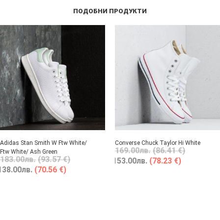
ПОДОБНИ ПРОДУКТИ
Adidas Stan Smith W Ftw White/
Converse Chuck Taylor Hi White
169.00
лв.
(86.41 €)
Ftw White/ Ash Green
183.00
лв.
(93.57 €)
153.00
лв.
(78.23 €)
138.00
лв.
(70.56 €)