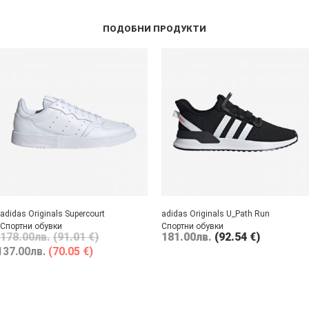
ПОДОБНИ ПРОДУКТИ
adidas Originals Supercourt
adidas Originals U_Path Run
Спортни обувки
Спортни обувки
178.00
лв.
(91.01 €)
181.00
лв.
(92.54 €)
137.00
лв.
(70.05 €)