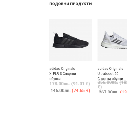
ПОДОБНИ ПРОДУКТИ
adidas Originals
adidas Originals
X_PLR S Спортни
Ultraboost 20
обувки
Спортни обувки
356.00
лв.
(18
178.00
лв.
(91.01 €)
€)
146.00
лв.
(74.65 €)
267.00
лв.
(13
€)