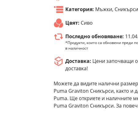
Категория:
Мъжки, Сникърс
Цвят:
Сиво
Последно обновяване:
11.04
*Продукти, които са обновени преди по
в наличност
Доставка:
Цени започващи от
доставка!
Можете да видите налични размер
Puma Graviton Сникърси, както и 
Puma. Ще откриете и наличните м
Puma Graviton Сникърси. За повеч