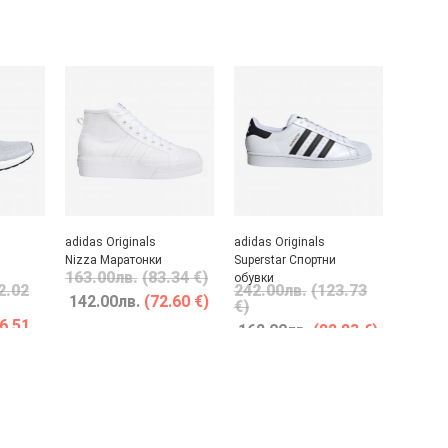
adidas Originals
adidas Originals
Nizza Маратонки
Superstar Спортни
163.00
лв.
(83.34 €)
обувки
2.02
242.00
лв.
(123.73
142.00
лв.
(72.60 €)
€)
6.51
162.00
лв.
(82.83 €)