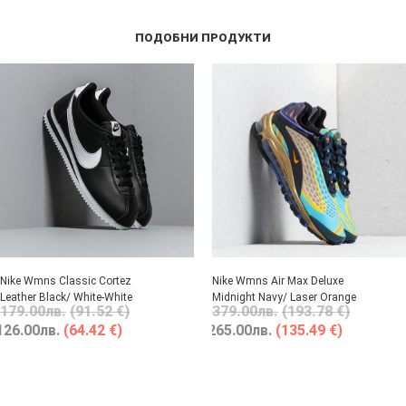
ПОДОБНИ ПРОДУКТИ
Nike Wmns Classic Cortez
Nike Wmns Air Max Deluxe
Leather Black/ White-White
Midnight Navy/ Laser Orange
179.00
лв.
(91.52 €)
379.00
лв.
(193.78 €)
126.00
лв.
(64.42 €)
265.00
лв.
(135.49 €)