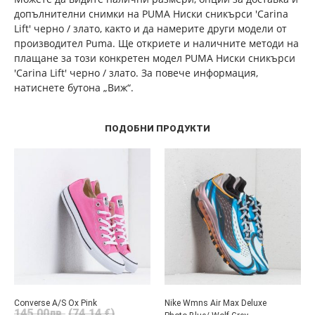
допълнителни снимки на PUMA Ниски сникърси 'Carina
Lift' черно / злато, както и да намерите други модели от
производител Puma. Ще откриете и наличните методи на
плащане за този конкретен модел PUMA Ниски сникърси
'Carina Lift' черно / злато. За повече информация,
натиснете бутона „Виж“.
ПОДОБНИ ПРОДУКТИ
Converse A/S Ox Pink
Nike Wmns Air Max Deluxe
145.00
лв.
(74.14 €)