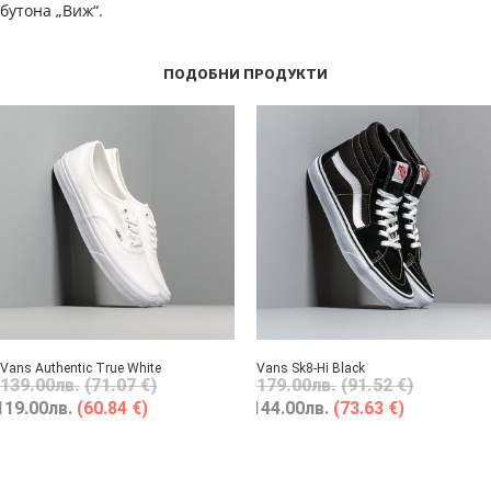
бутона „Виж“.
ПОДОБНИ ПРОДУКТИ
Vans Authentic True White
Vans Sk8-Hi Black
139.00
лв.
(71.07 €)
179.00
лв.
(91.52 €)
119.00
лв.
(60.84 €)
144.00
лв.
(73.63 €)