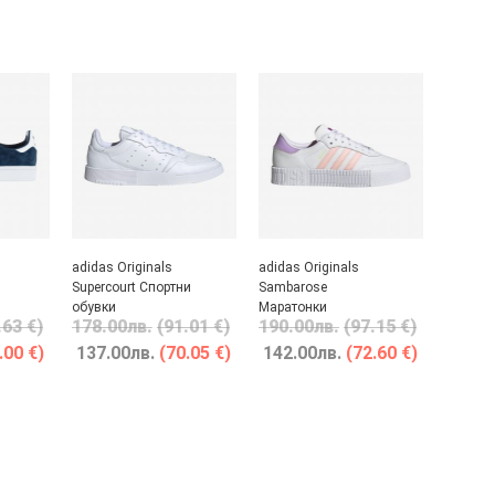
adidas Originals
adidas Originals
Supercourt Спортни
Sambarose
обувки
Маратонки
.63 €)
178.00
лв.
(91.01 €)
190.00
лв.
(97.15 €)
.00 €)
137.00
лв.
(70.05 €)
142.00
лв.
(72.60 €)