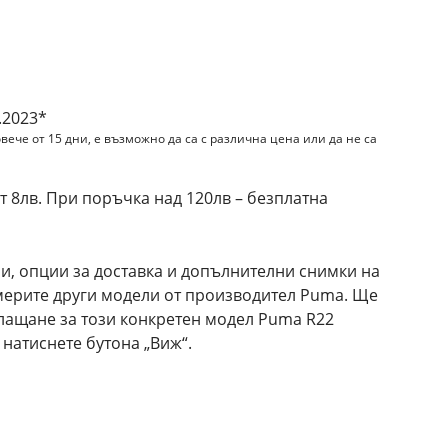
и
.2023*
вече от 15 дни, е възможно да са с различна цена или да не са
 8лв. При поръчка над 120лв – безплатна
и, опции за доставка и допълнителни снимки на
америте други модели от производител Puma. Ще
плащане за този конкретен модел Puma R22
натиснете бутона „Виж“.