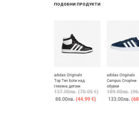
ПОДОБНИ ПРОДУКТИ
adidas Originals
adidas Originals
Top Ten Боти над
Campus Спортни
глезена детски
обувки
137.00
лв.
(70.05 €)
189.00
лв.
(96
88.00
лв.
(44.99 €)
133.00
лв.
(68