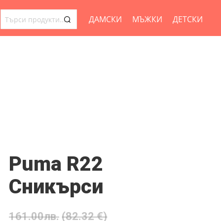
ДАМСКИ
МЪЖКИ
ДЕТСКИ
ТЪРСЕНЕ
ЗА:
Puma R22
Сникърси
161.00
лв.
(82.32 €)