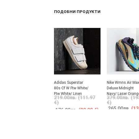
ПОДОБНИ ПРОДУКТИ
Adidas Superstar
Nike Wmns Air Ma
80s Cf W Ftw White/
Deluxe Midnight
Ftw White/ Linen
Navy/ Laser Orang
219.00
лв.
(111.97
379.00
лв.
(19
€)
€)
265.00
лв.
(13
176.00
лв.
(89.99 €)
€)