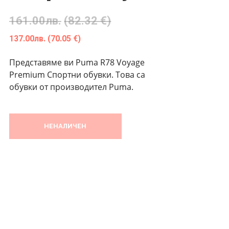
161.00
лв.
(82.32 €)
137.00
лв.
(70.05 €)
Представяме ви Puma R78 Voyage
Premium Спортни обувки. Това са
обувки от производител Puma.
НЕНАЛИЧЕН