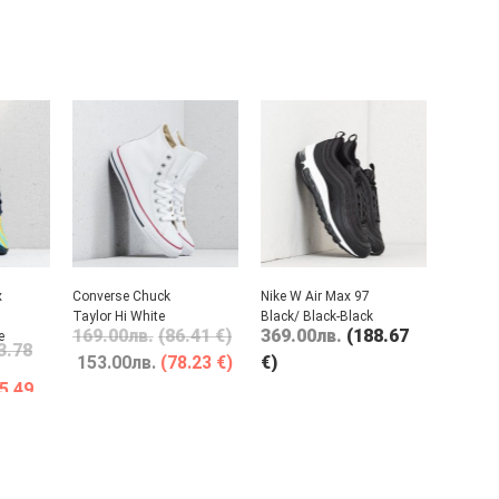
x
Converse Chuck
Nike W Air Max 97
Taylor Hi White
Black/ Black-Black
169.00
лв.
(86.41 €)
369.00
лв.
(188.67
e
3.78
153.00
лв.
(78.23 €)
€)
5.49