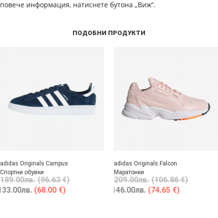
повече информация, натиснете бутона „Виж“.
ПОДОБНИ ПРОДУКТИ
adidas Originals Campus
adidas Originals Falcon
Спортни обувки
Маратонки
189.00
лв.
(96.63 €)
209.00
лв.
(106.86 €)
133.00
лв.
(68.00 €)
146.00
лв.
(74.65 €)