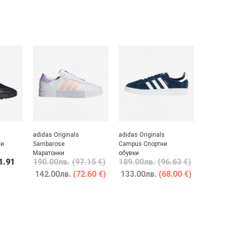
adidas Originals
adidas Originals
ни
Sambarose
Campus Спортни
Маратонки
обувки
1.91
190.00
лв.
(97.15 €)
189.00
лв.
(96.63 €)
142.00
лв.
(72.60 €)
133.00
лв.
(68.00 €)