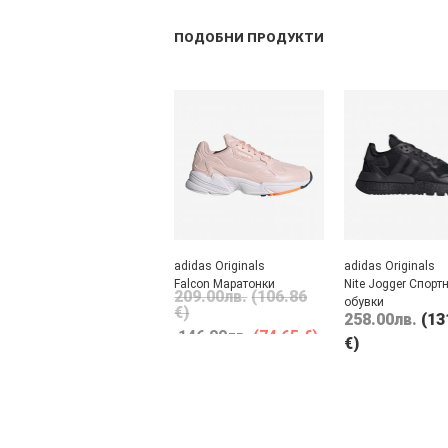
ПОДОБНИ ПРОДУКТИ
adidas Originals
adidas Originals
Falcon Маратонки
Nite Jogger Спорт
209.00
лв.
(106.86
обувки
€)
258.00
лв.
(13
146.00
лв.
(74.65 €)
€)