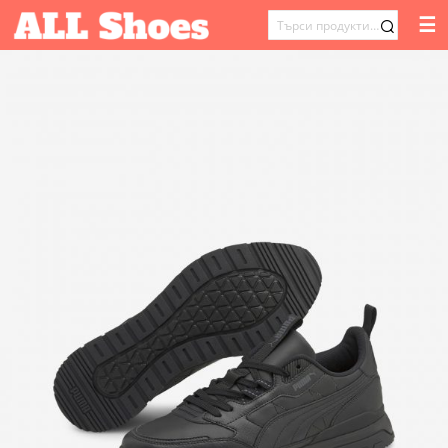
☰
ТЪРСЕНЕ
ЗА: