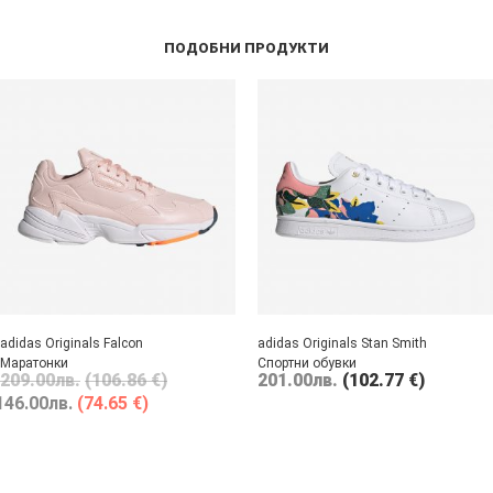
ПОДОБНИ ПРОДУКТИ
adidas Originals Falcon
adidas Originals Stan Smith
Маратонки
Спортни обувки
209.00
лв.
(106.86 €)
201.00
лв.
(102.77 €)
146.00
лв.
(74.65 €)