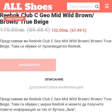
☰
ТЪРСЕНЕ
Reebok Club C Geo Mid Wild Brown/
ЗА:
НАМАЛЕНИЕ!
Brown/ True Beige
175.00
лв.
(89.48 €)
132.00
лв.
(67.49 €)
Представяме ви Reebok Club C Geo Mid Wild Brown/ Brown/ True
Beige. Това са обувки от производител Reebok.
НЕНАЛИЧЕН
ОПИСАНИЕ
ДОПЪЛНИТЕЛНА ИНФОРМАЦИЯ
Представяме ви Reebok Club C Geo Mid Wild Brown/ Brown/ True
Beige. Това са обувки с марка Reebok и можете да получите
повече информация за тях от бутона „Виж“.