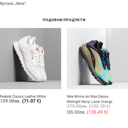
бутона „Виж“.
ПОДОБНИ ПРОДУКТИ
Reebok Classic Leather White
Nike Wmns Air Max Deluxe
139.00
лв.
(71.07 €)
Midnight Navy/ Laser Orange
379.00
лв.
(193.78 €)
265.00
лв.
(135.49 €)