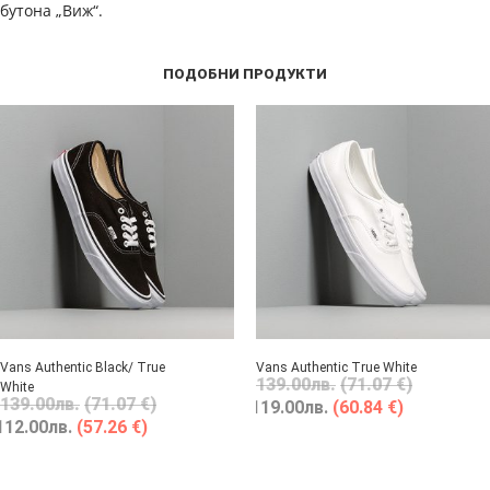
бутона „Виж“.
ПОДОБНИ ПРОДУКТИ
Vans Authentic Black/ True
Vans Authentic True White
139.00
лв.
(71.07 €)
White
139.00
лв.
(71.07 €)
119.00
лв.
(60.84 €)
112.00
лв.
(57.26 €)