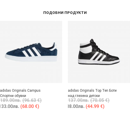
ПОДОБНИ ПРОДУКТИ
adidas Originals Campus
adidas Originals Top Ten Боти
Спортни обувки
над глезена детски
189.00
лв.
(96.63 €)
137.00
лв.
(70.05 €)
133.00
лв.
(68.00 €)
88.00
лв.
(44.99 €)