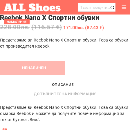
☰
ТЪРСЕНЕ
Reebok Nano X Спортни обувки
ЗА:
НАМАЛЕНИЕ!
228.00
лв.
(116.57 €)
171.00
лв.
(87.43 €)
Представяме ви Reebok Nano X Спортни обувки. Това са обувки
от производител Reebok.
НЕНАЛИЧЕН
ОПИСАНИЕ
ДОПЪЛНИТЕЛНА ИНФОРМАЦИЯ
Представяме ви Reebok Nano X Спортни обувки. Това са обувки
с марка Reebok и можете да получите повече информация за
тях от бутона „Виж“.