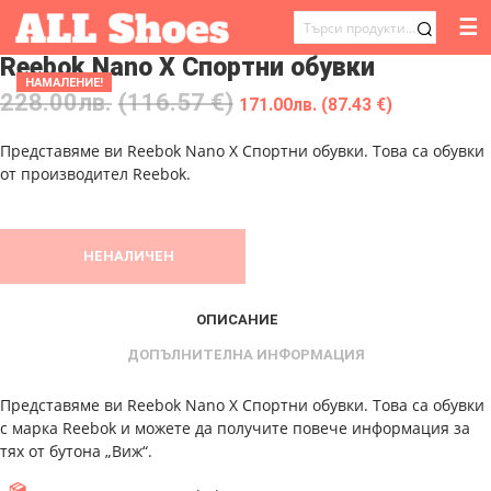
☰
ТЪРСЕНЕ
Reebok Nano X Спортни обувки
ЗА:
НАМАЛЕНИЕ!
228.00
лв.
(116.57 €)
171.00
лв.
(87.43 €)
Представяме ви Reebok Nano X Спортни обувки. Това са обувки
от производител Reebok.
НЕНАЛИЧЕН
ОПИСАНИЕ
ДОПЪЛНИТЕЛНА ИНФОРМАЦИЯ
Представяме ви Reebok Nano X Спортни обувки. Това са обувки
с марка Reebok и можете да получите повече информация за
тях от бутона „Виж“.