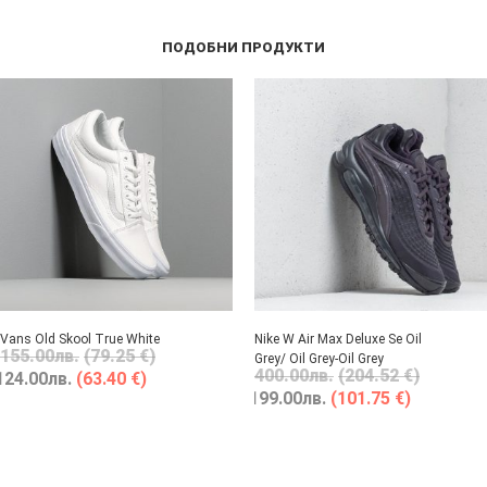
ПОДОБНИ ПРОДУКТИ
Vans Old Skool True White
Nike W Air Max Deluxe Se Oil
155.00
лв.
(79.25 €)
Grey/ Oil Grey-Oil Grey
400.00
лв.
(204.52 €)
124.00
лв.
(63.40 €)
199.00
лв.
(101.75 €)