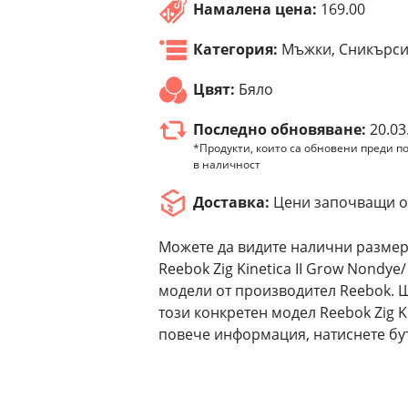
Намалена цена:
169.00
Категория:
Мъжки, Сникърс
Цвят:
Бяло
Последно обновяване:
20.03
*Продукти, които са обновени преди по
в наличност
Доставка:
Цени започващи от
Можете да видите налични размер
Reebok Zig Kinetica II Grow Nondye/
модели от производител Reebok. 
този конкретен модел Reebok Zig Kin
повече информация, натиснете бут