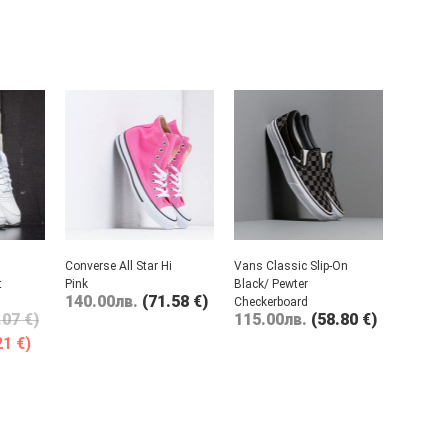
Converse All Star Hi
Vans Classic Slip-On
t
Pink
Black/ Pewter
140.00
лв.
(71.58 €)
Checkerboard
.07 €)
115.00
лв.
(58.80 €)
21 €)