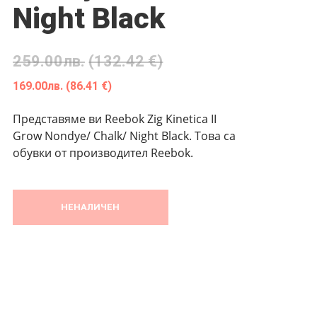
Night Black
259.00
лв.
(132.42 €)
169.00
лв.
(86.41 €)
Представяме ви Reebok Zig Kinetica II
Grow Nondye/ Chalk/ Night Black. Това са
обувки от производител Reebok.
НЕНАЛИЧЕН