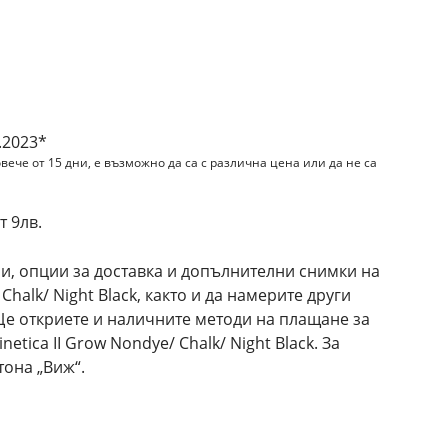
и
.2023*
вече от 15 дни, е възможно да са с различна цена или да не са
 9лв.
и, опции за доставка и допълнителни снимки на
 Chalk/ Night Black, както и да намерите други
Ще откриете и наличните методи на плащане за
etica II Grow Nondye/ Chalk/ Night Black. За
она „Виж“.