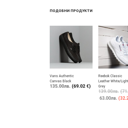
ПОДОБНИ ПРОДУКТИ
Vans Authentic
Reebok Classic
Canvas Black
Leather White/Ligh
135.00
лв.
(69.02 €)
Grey
139.00
лв.
(71
63.00
лв.
(32.