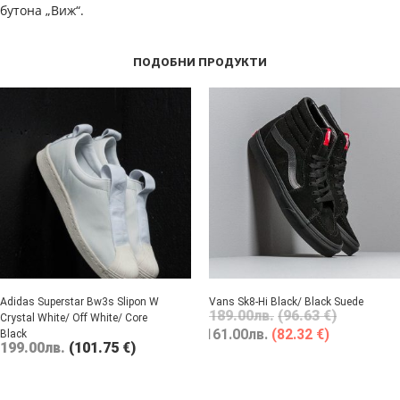
бутона „Виж“.
ПОДОБНИ ПРОДУКТИ
Adidas Superstar Bw3s Slipon W
Vans Sk8-Hi Black/ Black Suede
189.00
лв.
(96.63 €)
Crystal White/ Off White/ Core
161.00
лв.
(82.32 €)
Black
199.00
лв.
(101.75 €)