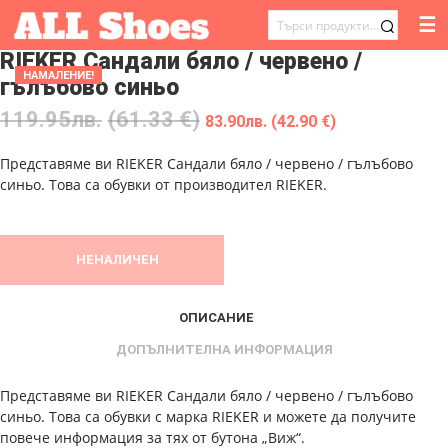
☰
ТЪРСЕНЕ
RIEKER Сандали бяло / червено /
ЗА:
НАМАЛЕНИЕ!
гълъбово синьо
119.95
лв.
(61.33 €)
83.90
лв.
(42.90 €)
Представяме ви RIEKER Сандали бяло / червено / гълъбово
синьо. Това са обувки от производител RIEKER.
НЕНАЛИЧЕН
ОПИСАНИЕ
ДОПЪЛНИТЕЛНА ИНФОРМАЦИЯ
Представяме ви RIEKER Сандали бяло / червено / гълъбово
синьо. Това са обувки с марка RIEKER и можете да получите
повече информация за тях от бутона „Виж“.