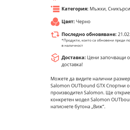
Категория:
Мъжки, Сникърс
Цвят:
Черно
Последно обновяване:
21.02
*Продукти, които са обновени преди по
в наличност
Доставка:
Цени започващи от
доставка!
Можете да видите налични размер
Salomon OUTbound GTX Спортни об
производител Salomon. Ще открие
конкретен модел Salomon OUTboun
натиснете бутона „Виж“.