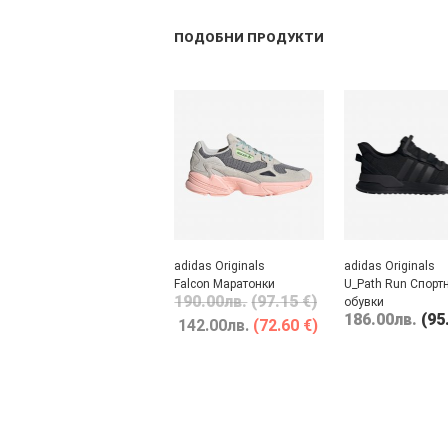
ПОДОБНИ ПРОДУКТИ
adidas Originals
adidas Originals
Falcon Маратонки
U_Path Run Спорт
190.00
лв.
(97.15 €)
обувки
186.00
лв.
(95
142.00
лв.
(72.60 €)