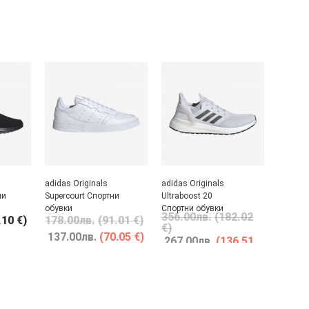
adidas Originals
adidas Originals
ни
Supercourt Спортни
Ultraboost 20
обувки
Спортни обувки
356.00
лв.
(182.02
.10 €)
178.00
лв.
(91.01 €)
€)
137.00
лв.
(70.05 €)
267.00
лв.
(136.51
€)