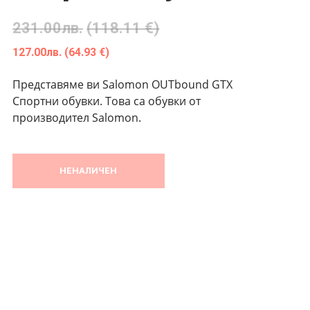
231.00
лв.
(118.11 €)
127.00
лв.
(64.93 €)
Представяме ви Salomon OUTbound GTX
Спортни обувки. Това са обувки от
производител Salomon.
НЕНАЛИЧЕН