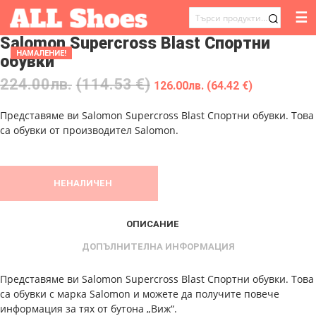
☰
ТЪРСЕНЕ
Salomon Supercross Blast Спортни
ЗА:
НАМАЛЕНИЕ!
обувки
224.00
лв.
(114.53 €)
126.00
лв.
(64.42 €)
Представяме ви Salomon Supercross Blast Спортни обувки. Това
са обувки от производител Salomon.
НЕНАЛИЧЕН
ОПИСАНИЕ
ДОПЪЛНИТЕЛНА ИНФОРМАЦИЯ
Представяме ви Salomon Supercross Blast Спортни обувки. Това
са обувки с марка Salomon и можете да получите повече
информация за тях от бутона „Виж“.