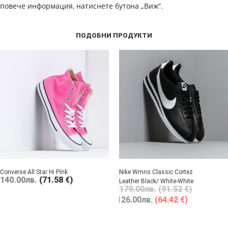
повече информация, натиснете бутона „Виж“.
ПОДОБНИ ПРОДУКТИ
Converse All Star Hi Pink
Nike Wmns Classic Cortez
140.00
лв.
(71.58 €)
Leather Black/ White-White
179.00
лв.
(91.52 €)
126.00
лв.
(64.42 €)