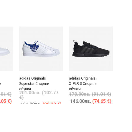
adidas Originals
adidas Originals
и
Superstar Спортни
X_PLR S Спортни
обувки
обувки
201.00
лв.
(102.77
.01 €)
178.00
лв.
(91.01 €)
€)
.05 €)
146.00
лв.
(74.65 €)
161.00
лв.
(82.32 €)