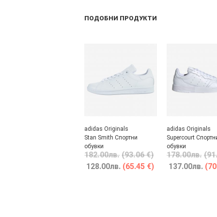
ПОДОБНИ ПРОДУКТИ
adidas Originals
adidas Originals
Stan Smith Спортни
Supercourt Спортн
обувки
обувки
182.00
лв.
(93.06 €)
178.00
лв.
(91
128.00
лв.
(65.45 €)
137.00
лв.
(70