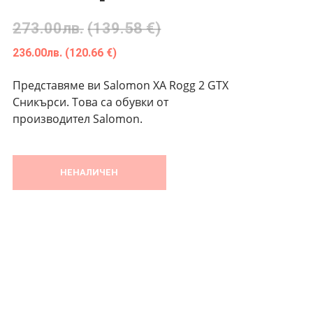
273.00
лв.
(139.58 €)
236.00
лв.
(120.66 €)
Представяме ви Salomon XA Rogg 2 GTX
Сникърси. Това са обувки от
производител Salomon.
НЕНАЛИЧЕН