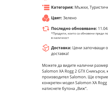
Категория:
Мъжки, Туристич
Цвят:
Зелено
Последно обновяване:
11.04
*Продукти, които са обновени преди по
в наличност
Доставка:
Цени започващи от
доставка!
Можете да видите налични размер
Salomon XA Rogg 2 GTX Сникърси, 
производител Salomon. Ще открие
конкретен модел Salomon XA Rogg
натиснете бутона „Виж“.