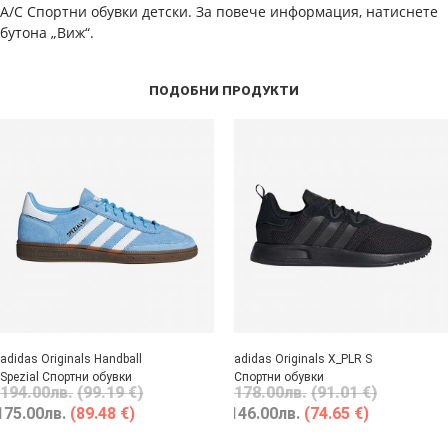
A/C Спортни обувки детски. За повече информация, натиснете
бутона „Виж“.
ПОДОБНИ ПРОДУКТИ
adidas Originals Handball
adidas Originals X_PLR S
Spezial Спортни обувки
Спортни обувки
194.00
лв.
(99.19 €)
178.00
лв.
(91.01 €)
175.00
лв.
(89.48 €)
146.00
лв.
(74.65 €)