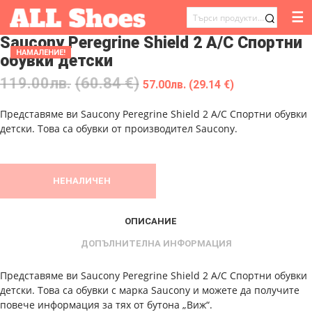
☰
ТЪРСЕНЕ
Saucony Peregrine Shield 2 A/C Спортни
ЗА:
НАМАЛЕНИЕ!
обувки детски
119.00
лв.
(60.84 €)
57.00
лв.
(29.14 €)
Представяме ви Saucony Peregrine Shield 2 A/C Спортни обувки
детски. Това са обувки от производител Saucony.
НЕНАЛИЧЕН
ОПИСАНИЕ
ДОПЪЛНИТЕЛНА ИНФОРМАЦИЯ
Представяме ви Saucony Peregrine Shield 2 A/C Спортни обувки
детски. Това са обувки с марка Saucony и можете да получите
повече информация за тях от бутона „Виж“.