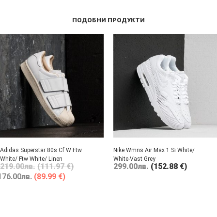
ПОДОБНИ ПРОДУКТИ
Adidas Superstar 80s Cf W Ftw
Nike Wmns Air Max 1 Si White/
White/ Ftw White/ Linen
White-Vast Grey
219.00
лв.
(111.97 €)
299.00
лв.
(152.88 €)
176.00
лв.
(89.99 €)