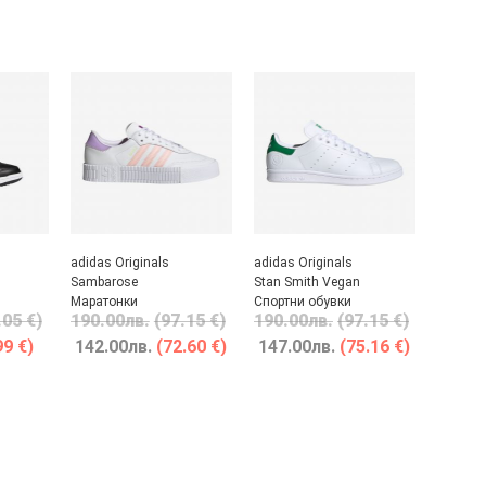
adidas Originals
adidas Originals
Sambarose
Stan Smith Vegan
Маратонки
Спортни обувки
.05 €)
190.00
лв.
(97.15 €)
190.00
лв.
(97.15 €)
99 €)
142.00
лв.
(72.60 €)
147.00
лв.
(75.16 €)