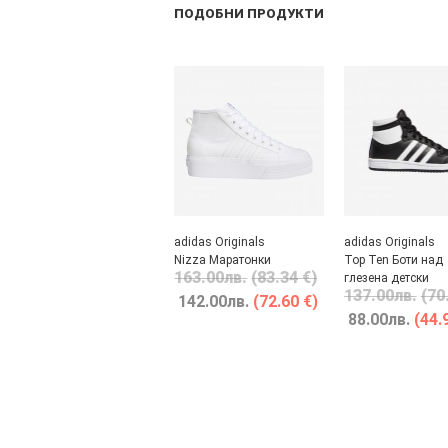
ПОДОБНИ ПРОДУКТИ
adidas Originals
adidas Originals
Nizza Маратонки
Top Ten Боти над
163.00
лв.
(83.34 €)
глезена детски
137.00
лв.
(70
142.00
лв.
(72.60 €)
88.00
лв.
(44.