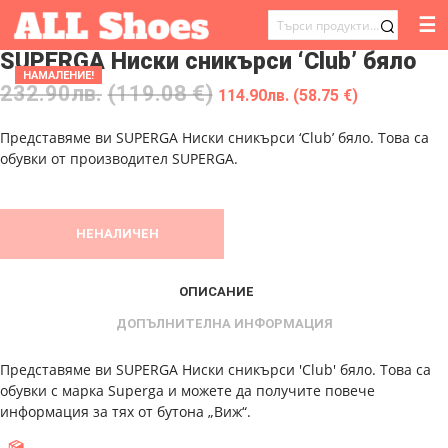
☰
ТЪРСЕНЕ
SUPERGA Ниски сникърси ‘Club’ бяло
ЗА:
НАМАЛЕНИЕ!
232.90
лв.
(119.08 €)
114.90
лв.
(58.75 €)
Представяме ви SUPERGA Ниски сникърси ‘Club’ бяло. Това са
обувки от производител SUPERGA.
НЕНАЛИЧЕН
ОПИСАНИЕ
ДОПЪЛНИТЕЛНА ИНФОРМАЦИЯ
Представяме ви SUPERGA Ниски сникърси 'Club' бяло. Това са
обувки с марка Superga и можете да получите повече
информация за тях от бутона „Виж“.