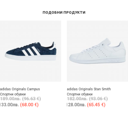
ПОДОБНИ ПРОДУКТИ
adidas Originals Campus
adidas Originals Stan Smith
Спортни обувки
Спортни обувки
189.00
лв.
(96.63 €)
182.00
лв.
(93.06 €)
133.00
лв.
(68.00 €)
128.00
лв.
(65.45 €)