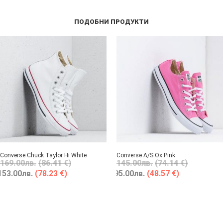
ПОДОБНИ ПРОДУКТИ
Converse Chuck Taylor Hi White
Converse A/S Ox Pink
169.00
лв.
(86.41 €)
145.00
лв.
(74.14 €)
153.00
лв.
(78.23 €)
95.00
лв.
(48.57 €)