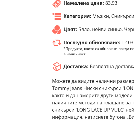
Намалена цена:
83.93
Категория:
Мъжки, Сникърс
Цвят:
Бяло, нейви синьо, Че
Последно обновяване:
12.03
*Продукти, които са обновени преди по
в наличност
Доставка:
Безплатна доставк
Можете да видите налични размер
Tommy Jeans Ниски сникърси 'LONG
както и да намерите други модели
наличните методи на плащане за 
сникърси 'LONG LACE UP VULC' ней
информация, натиснете бутона „Ви