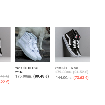
Vans Sk8-Hi True
Vans Sk8-Hi Black
179.00
лв.
(91.52 €)
White
.41 €)
175.00
лв.
(89.48 €)
144.00
лв.
(73.63 €)
.22 €)