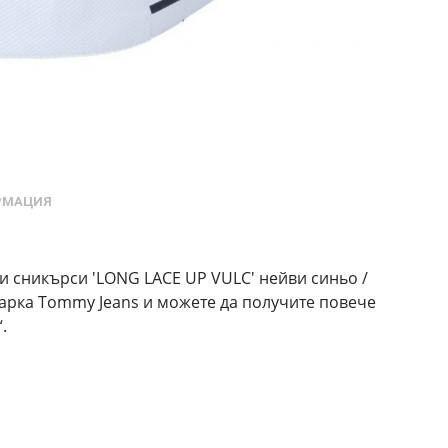
РМАЦИЯ
и сникърси 'LONG LACE UP VULC' нейви синьо /
 марка Tommy Jeans и можете да получите повече
.