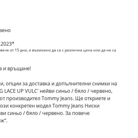
и
рвено
.2023*
вече от 15 дни, е възможно да са с различна цена или да не са
а и връщане!
и, опции за доставка и допълнителни снимки на
 LACE UP VULC' нейви синьо / бяло / червено,
 от производител Tommy Jeans. Ще откриете и
този конкретен модел Tommy Jeans Ниски
ви синьо / бяло / червено. За повече
ж“.