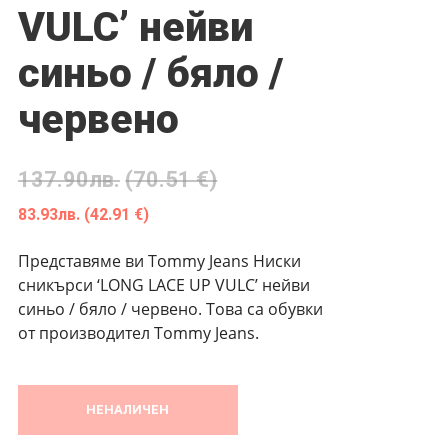
VULC’ нейви
синьо / бяло /
червено
137.90
лв.
(70.51 €)
83.93
лв.
(42.91 €)
Представяме ви Tommy Jeans Ниски
сникърси ‘LONG LACE UP VULC’ нейви
синьо / бяло / червено. Това са обувки
от производител Tommy Jeans.
НЕНАЛИЧЕН