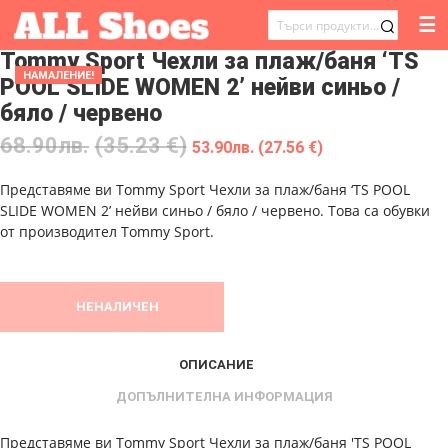
☰
ТЪРСЕНЕ
Tommy Sport Чехли за плаж/баня ‘TS
ЗА:
НАМАЛЕНИЕ!
POOL SLIDE WOMEN 2’ нейви синьо /
бяло / червено
68.90
лв.
(35.23 €)
53.90
лв.
(27.56 €)
Представяме ви Tommy Sport Чехли за плаж/баня ‘TS POOL
SLIDE WOMEN 2’ нейви синьо / бяло / червено. Това са обувки
от производител Tommy Sport.
НЕНАЛИЧЕН
ОПИСАНИЕ
ДОПЪЛНИТЕЛНА ИНФОРМАЦИЯ
Представяме ви Tommy Sport Чехли за плаж/баня 'TS POOL