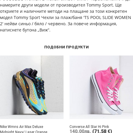
намерите други модели от производител Tommy Sport. Ще
откриете и наличните методи на плащане за този конкретен
модел Tommy Sport Чехли за плаж/баня 'TS POOL SLIDE WOMEN
2' нейви синьо / бяло / червено. За повече информация,
натиснете бутона „Виж“.
ПОДОБНИ ПРОДУКТИ
Nike Wmns Air Max Deluxe
Converse All Star Hi Pink
140.00
лв.
(71.58 €)
Midnight Navy/ Laser Orange