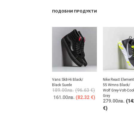
ПОДОБНИ ПРОДУКТИ
Vans Sk8-Hi Black/
Nike React Element
Black Suede
55 Wmns Black/
189.00
лв.
(96.63 €)
Wolf Grey-Volt-Coo
Grey
161.00
лв.
(82.32 €)
279.00
лв.
(14
€)