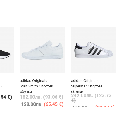
adidas Originals
adidas Originals
ни
Stan Smith Спортни
Superstar Спортни
обувки
обувки
242.00
лв.
(123.73
.54 €)
182.00
лв.
(93.06 €)
€)
128.00
лв.
(65.45 €)
162.00
лв.
(82.83 €)