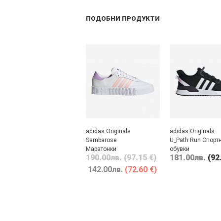
ПОДОБНИ ПРОДУКТИ
adidas Originals
adidas Originals
Sambarose
U_Path Run Спорт
Маратонки
обувки
190.00
лв.
(97.15 €)
181.00
лв.
(92
142.00
лв.
(72.60 €)