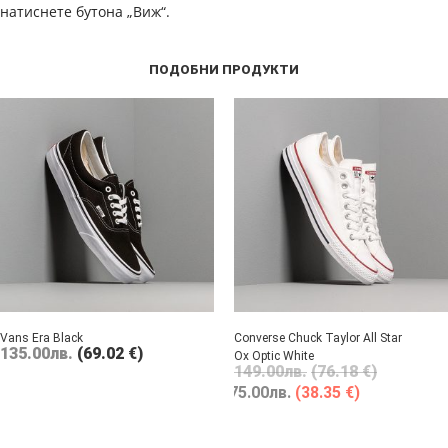
натиснете бутона „Виж“.
ПОДОБНИ ПРОДУКТИ
Vans Era Black
Converse Chuck Taylor All Star
135.00
лв.
(69.02 €)
Ox Optic White
149.00
лв.
(76.18 €)
75.00
лв.
(38.35 €)