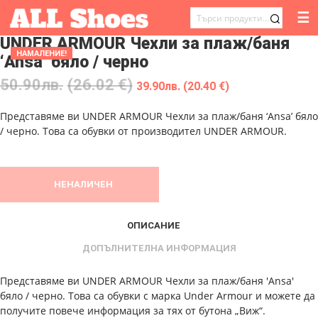
☰
ТЪРСЕНЕ
UNDER ARMOUR Чехли за плаж/баня
ЗА:
НАМАЛЕНИЕ!
‘Ansa’ бяло / черно
50.90
лв.
(26.02 €)
39.90
лв.
(20.40 €)
Представяме ви UNDER ARMOUR Чехли за плаж/баня ‘Ansa’ бяло
/ черно. Това са обувки от производител UNDER ARMOUR.
НЕНАЛИЧЕН
ОПИСАНИЕ
ДОПЪЛНИТЕЛНА ИНФОРМАЦИЯ
Представяме ви UNDER ARMOUR Чехли за плаж/баня 'Ansa'
бяло / черно. Това са обувки с марка Under Armour и можете да
получите повече информация за тях от бутона „Виж“.