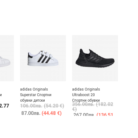
adidas Originals
adidas Originals
и
Superstar Спортни
Ultraboost 20
обувки детски
Спортни обувки
356.00
лв.
(182.02
2.77
106.00
лв.
(54.20 €)
€)
87.00
лв.
(44.48 €)
267.00
лв.
(136.51
€)