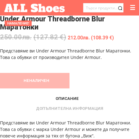
☰
ТЪРСЕНЕ
Under Armour Threadborne Blur
ЗА:
НАМАЛЕНИЕ!
Маратонки
250.00
лв.
(127.82 €)
212.00
лв.
(108.39 €)
Представяме ви Under Armour Threadborne Blur Маратонки.
Това са обувки от производител Under Armour.
НЕНАЛИЧЕН
ОПИСАНИЕ
ДОПЪЛНИТЕЛНА ИНФОРМАЦИЯ
Представяме ви Under Armour Threadborne Blur Маратонки.
Това са обувки с марка Under Armour и можете да получите
повече информация за тях от бутона „Виж“.