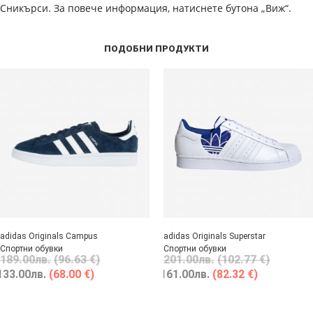
Сникърси. За повече информация, натиснете бутона „Виж“.
ПОДОБНИ ПРОДУКТИ
adidas Originals Campus
adidas Originals Superstar
Спортни обувки
Спортни обувки
189.00
лв.
(96.63 €)
201.00
лв.
(102.77 €)
133.00
лв.
(68.00 €)
161.00
лв.
(82.32 €)