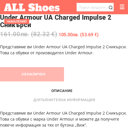
☰
ТЪРСЕНЕ
Under Armour UA Charged Impulse 2
ЗА:
НАМАЛЕНИЕ!
Сникърси
161.00
лв.
(82.32 €)
105.00
лв.
(53.69 €)
Представяме ви Under Armour UA Charged Impulse 2 Сникърси.
Това са обувки от производител Under Armour.
НЕНАЛИЧЕН
ОПИСАНИЕ
ДОПЪЛНИТЕЛНА ИНФОРМАЦИЯ
Представяме ви Under Armour UA Charged Impulse 2 Сникърси.
Това са обувки с марка Under Armour и можете да получите
повече информация за тях от бутона „Виж“.