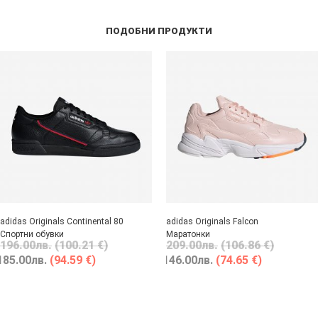
ПОДОБНИ ПРОДУКТИ
adidas Originals Continental 80
adidas Originals Falcon
Спортни обувки
Маратонки
196.00
лв.
(100.21 €)
209.00
лв.
(106.86 €)
185.00
лв.
(94.59 €)
146.00
лв.
(74.65 €)