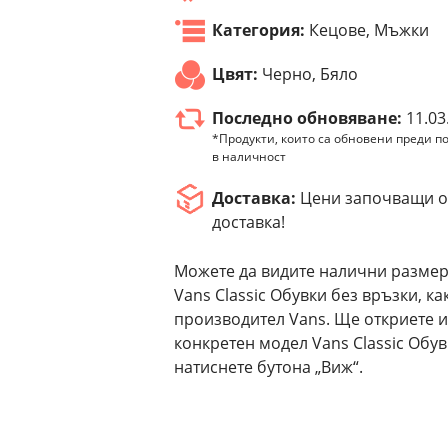
Категория:
Кецове, Мъжки
Цвят:
Черно, Бяло
Последно обновяване:
11.03
*Продукти, които са обновени преди по
в наличност
Доставка:
Цени започващи от
доставка!
Можете да видите налични размер
Vans Classic Обувки без връзки, к
производител Vans. Ще откриете и
конкретен модел Vans Classic Обу
натиснете бутона „Виж“.