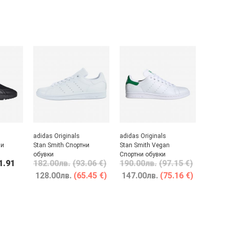
adidas Originals
adidas Originals
ни
Stan Smith Спортни
Stan Smith Vegan
обувки
Спортни обувки
1.91
182.00
лв.
(93.06 €)
190.00
лв.
(97.15 €)
128.00
лв.
(65.45 €)
147.00
лв.
(75.16 €)