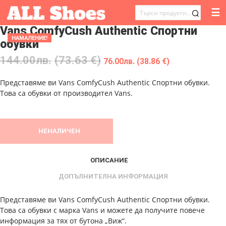
☰
ТЪРСЕНЕ
Vans ComfyCush Authentic Спортни
ЗА:
НАМАЛЕНИЕ!
обувки
144.00
лв.
(73.63 €)
76.00
лв.
(38.86 €)
Представяме ви Vans ComfyCush Authentic Спортни обувки.
Това са обувки от производител Vans.
НЕНАЛИЧЕН
ОПИСАНИЕ
ДОПЪЛНИТЕЛНА ИНФОРМАЦИЯ
Представяме ви Vans ComfyCush Authentic Спортни обувки.
Това са обувки с марка Vans и можете да получите повече
информация за тях от бутона „Виж“.