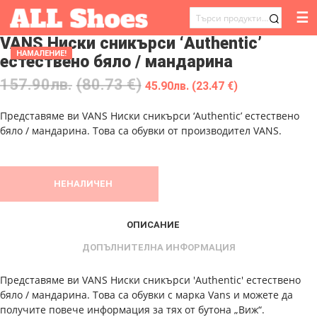
☰
ТЪРСЕНЕ
VANS Ниски сникърси ‘Authentic’
ЗА:
НАМАЛЕНИЕ!
естествено бяло / мандарина
157.90
лв.
(80.73 €)
45.90
лв.
(23.47 €)
Представяме ви VANS Ниски сникърси ‘Authentic’ естествено
бяло / мандарина. Това са обувки от производител VANS.
НЕНАЛИЧЕН
ОПИСАНИЕ
ДОПЪЛНИТЕЛНА ИНФОРМАЦИЯ
Представяме ви VANS Ниски сникърси 'Authentic' естествено
бяло / мандарина. Това са обувки с марка Vans и можете да
получите повече информация за тях от бутона „Виж“.