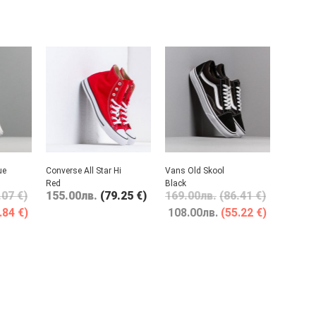
ue
Converse All Star Hi
Vans Old Skool
Red
Black
.07 €)
155.00
лв.
(79.25 €)
169.00
лв.
(86.41 €)
.84 €)
108.00
лв.
(55.22 €)