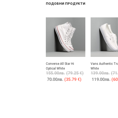
ПОДОБНИ ПРОДУКТИ
Converse All Star Hi
Vans Authentic Tr
Optical White
White
155.00
лв.
(79.25 €)
139.00
лв.
(71
70.00
лв.
(35.79 €)
119.00
лв.
(60