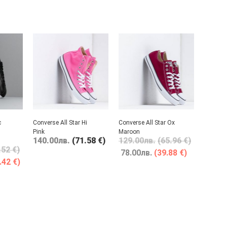
c
Converse All Star Hi
Converse All Star Ox
Pink
Maroon
140.00
лв.
(71.58 €)
129.00
лв.
(65.96 €)
.52 €)
78.00
лв.
(39.88 €)
.42 €)