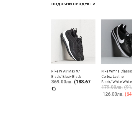
ПОДОБНИ ПРОДУКТИ
Nike W Air Max 97
Nike Wmns Classi
Black/ Black-Black
Cortez Leather
369.00
лв.
(188.67
Black/ White-White
179.00
лв.
(91
€)
126.00
лв.
(64