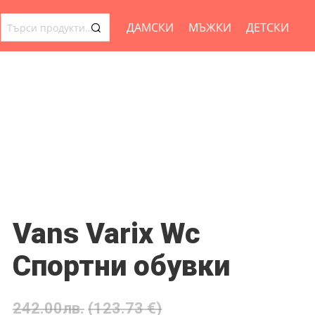
ДАМСКИ
МЪЖКИ
ДЕТСКИ
ТЪРСЕНЕ
ЗА:
Vans Varix Wc
Спортни обувки
242.00
лв.
(123.73 €)