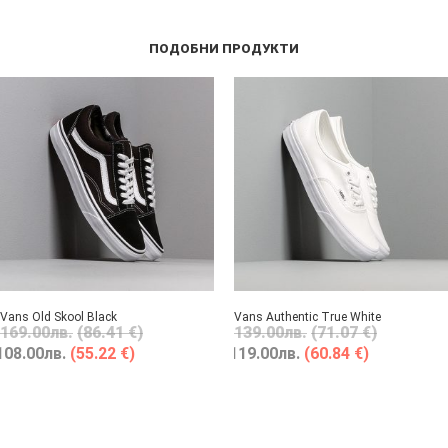
ПОДОБНИ ПРОДУКТИ
Vans Old Skool Black
Vans Authentic True White
169.00
лв.
(86.41 €)
139.00
лв.
(71.07 €)
108.00
лв.
(55.22 €)
119.00
лв.
(60.84 €)