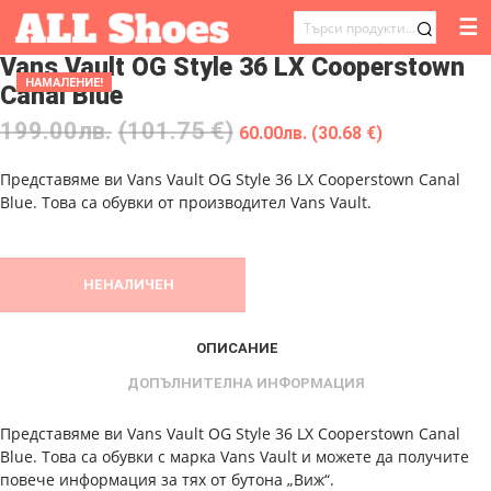
☰
ТЪРСЕНЕ
Vans Vault OG Style 36 LX Cooperstown
ЗА:
НАМАЛЕНИЕ!
Canal Blue
199.00
лв.
(101.75 €)
60.00
лв.
(30.68 €)
Представяме ви Vans Vault OG Style 36 LX Cooperstown Canal
Blue. Това са обувки от производител Vans Vault.
НЕНАЛИЧЕН
ОПИСАНИЕ
ДОПЪЛНИТЕЛНА ИНФОРМАЦИЯ
Представяме ви Vans Vault OG Style 36 LX Cooperstown Canal
Blue. Това са обувки с марка Vans Vault и можете да получите
повече информация за тях от бутона „Виж“.