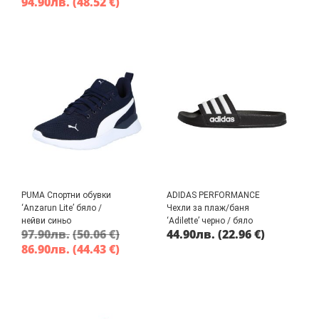
94.90
лв.
(48.52 €)
PUMA Спортни обувки
ADIDAS PERFORMANCE
‘Anzarun Lite’ бяло /
Чехли за плаж/баня
нейви синьо
‘Adilette’ черно / бяло
97.90
лв.
(50.06 €)
44.90
лв.
(22.96 €)
86.90
лв.
(44.43 €)