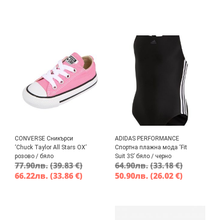
CONVERSE Сникърси
ADIDAS PERFORMANCE
‘Chuck Taylor All Stars OX’
Спортна плажна мода ‘Fit
розово / бяло
Suit 3S’ бяло / черно
77.90
лв.
(39.83 €)
64.90
лв.
(33.18 €)
66.22
лв.
(33.86 €)
50.90
лв.
(26.02 €)