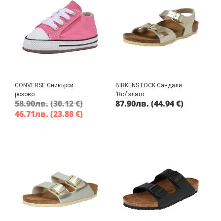
CONVERSE Сникърси
BIRKENSTOCK Сандали
розово
‘Rio’ злато
58.90
лв.
(30.12 €)
87.90
лв.
(44.94 €)
46.71
лв.
(23.88 €)