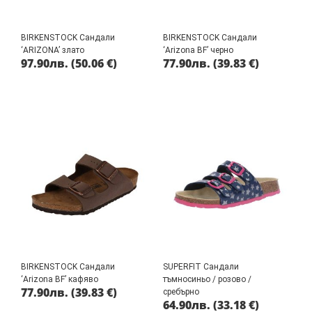
BIRKENSTOCK Сандали
BIRKENSTOCK Сандали
‘ARIZONA’ злато
‘Arizona BF’ черно
97.90
лв.
(50.06 €)
77.90
лв.
(39.83 €)
BIRKENSTOCK Сандали
SUPERFIT Сандали
‘Arizona BF’ кафяво
тъмносиньо / розово /
77.90
лв.
(39.83 €)
сребърно
64.90
лв.
(33.18 €)