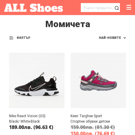
☰
ТЪРСЕНЕ
ЗА:
Момичета
ФИЛТЪР
Nike React Vision (GS)
Keen Targhee Sport
Black/ White-Black
Спортни обувки детски
189.00
лв.
(96.63 €)
159.00
лв.
(81.30 €)
150.00
лв.
(76.69 €)