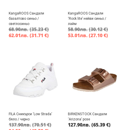
KangaROOS Сандали
KangaROOS Сандали
базалтово синьо /
‘Rock lite’ нейви синьо /
светлосиньо
лайм
68.90
лв.
(35.23 €)
58.90
лв.
(30.12 €)
62.01
лв.
(31.71 €)
53.01
лв.
(27.10 €)
FILA Сникърси ‘Low Strada’
BIRKENSTOCK Сандали
бяло / черно
‘Arizona’ розе
137.90
лв.
(70.51 €)
127.90
лв.
(65.39 €)