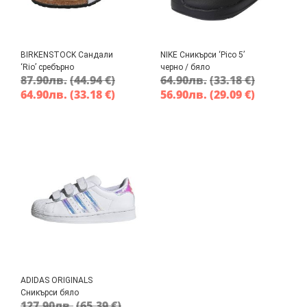
BIRKENSTOCK Сандали
NIKE Сникърси ‘Pico 5’
‘Rio’ сребърно
черно / бяло
87.90
лв.
(44.94 €)
64.90
лв.
(33.18 €)
64.90
лв.
(33.18 €)
56.90
лв.
(29.09 €)
ADIDAS ORIGINALS
Сникърси бяло
127.90
лв.
(65.39 €)