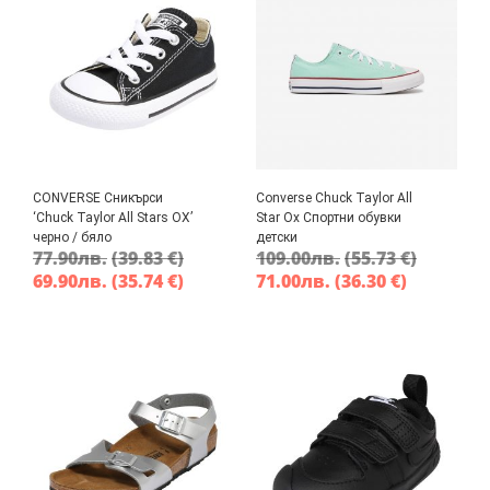
CONVERSE Сникърси
Converse Chuck Taylor All
‘Chuck Taylor All Stars OX’
Star Ox Спортни обувки
черно / бяло
детски
77.90
лв.
(39.83 €)
109.00
лв.
(55.73 €)
69.90
лв.
(35.74 €)
71.00
лв.
(36.30 €)