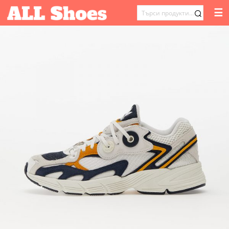
☰
ТЪРСЕНЕ
ЗА: