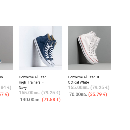
On
Converse All Star
Converse All Star Hi
High Trainers –
Optical White
.84 €)
155.00
лв.
(79.25 €)
Navy
155.00
лв.
(79.25 €)
57 €)
70.00
лв.
(35.79 €)
140.00
лв.
(71.58 €)