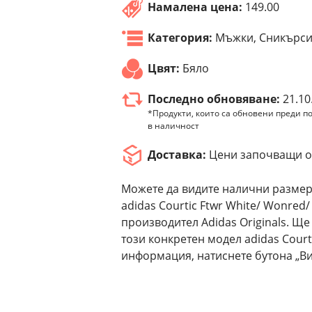
Намалена цена:
149.00
Категория:
Мъжки, Сникърс
Цвят:
Бяло
Последно обновяване:
21.10
*Продукти, които са обновени преди по
в наличност
Доставка:
Цени започващи от
Можете да видите налични размер
adidas Courtic Ftwr White/ Wonred
производител Adidas Originals. Щ
този конкретен модел adidas Court
информация, натиснете бутона „Ви