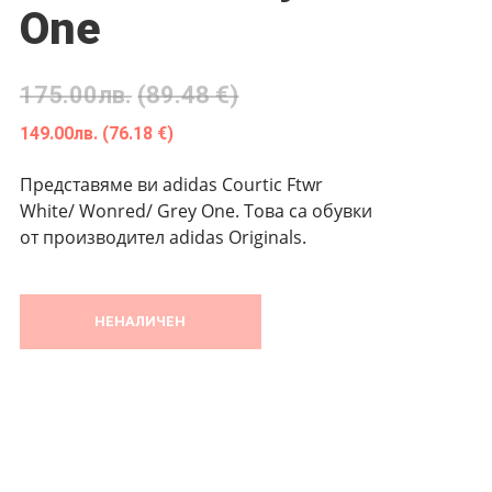
One
175.00
лв.
(89.48 €)
149.00
лв.
(76.18 €)
Представяме ви adidas Courtic Ftwr
White/ Wonred/ Grey One. Това са обувки
от производител adidas Originals.
НЕНАЛИЧЕН