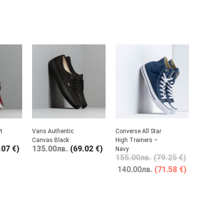
t
Vans Authentic
Converse All Star
Canvas Black
High Trainers –
.07 €)
135.00
лв.
(69.02 €)
Navy
155.00
лв.
(79.25 €)
140.00
лв.
(71.58 €)