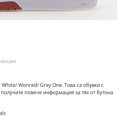
РМАЦИЯ
r White/ Wonred/ Grey One. Това са обувки с
а получите повече информация за тях от бутона
als